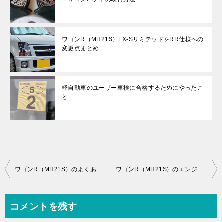
ワゴンR（MH21S）FX-SリミテッドをRR仕様への
変更点まとめ
軽自動車のユーザー車検に合格するためにやったこ
と
投
ワゴンR（MH21S）のよくある故障・不具合の一覧まとめ
ワゴンR（MH21S）のエンジンオイル＆オイルフィルターの交換方法
稿
ナ
コメントを残す
ビ