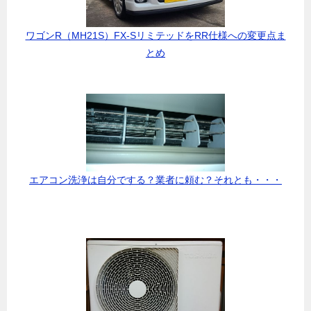
ワゴンR（MH21S）FX-SリミテッドをRR仕様への変更点ま
とめ
エアコン洗浄は自分でする？業者に頼む？それとも・・・