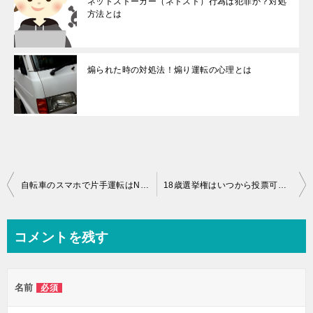
ネットストーカー（ネトスト）行為は犯罪か？対処
方法とは
煽られた時の対処法！煽り運転の心理とは
投
自転車のスマホで片手運転はNG！違反にならない使い方は？
18歳選挙権はいつから投票可能？成人年齢は変更なし
稿
ナ
コメントを残す
ビ
ゲ
名前
必須
ー