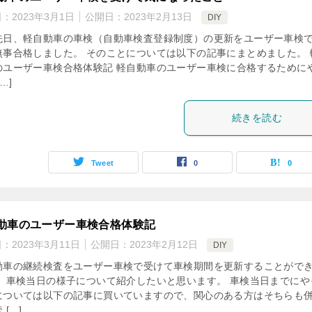
日：
2023年3月1日
公開日：
2023年2月13日
DIY
先日、軽自動車の車検（自動車検査登録制度）の更新をユーザー車検
無事合格しました。 そのことについては以下の記事にまとめました。 
のユーザー車検合格体験記 軽自動車のユーザー車検に合格するために
…]
続きを読む
Tweet
0
0
動車のユーザー車検合格体験記
日：
2023年3月11日
公開日：
2023年2月12日
DIY
動車の継続検査をユーザー車検で受けて車検期間を更新することがで
。 車検当日の様子について紹介したいと思います。 車検当日までにや
については以下の記事に買いていますので、関心のある方はそちらも
 […]