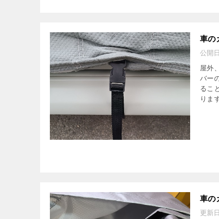
車の
公開
屋外
バー
るこ
ります
車の
更新