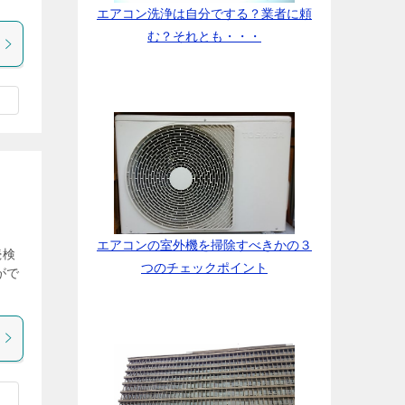
エアコン洗浄は自分でする？業者に頼
む？それとも・・・
エアコンの室外機を掃除すべきかの３
続検
つのチェックポイント
がで