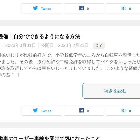
Tweet
0
0
整備｜自分でできるようになる方法
日：
2023年3月31日
公開日：
2023年2月21日
DIY
機械いじりが比較的好きで、小学校低学年のころから自転車を整備し
いました。その後、原付免許や二輪免許を取得してバイクをいじった
免許を取得してからは車をいじったりしていました。 このような経緯
の基 […]
続きを読む
Tweet
0
0
動車のユーザー車検を受けて気になったこと