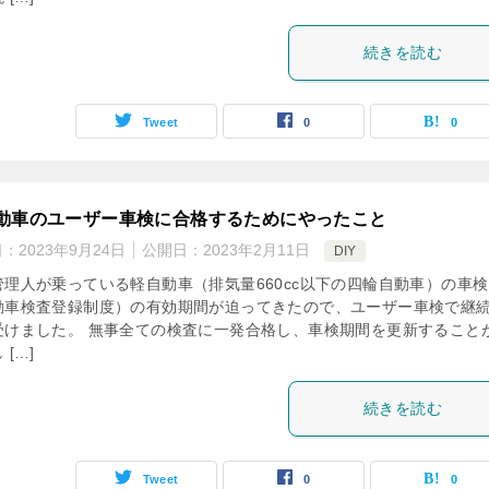
続きを読む
Tweet
0
0
動車のユーザー車検に合格するためにやったこと
日：
2023年9月24日
公開日：
2023年2月11日
DIY
管理人が乗っている軽自動車（排気量660cc以下の四輪自動車）の車検
動車検査登録制度）の有効期間が迫ってきたので、ユーザー車検で継
受けました。 無事全ての検査に一発合格し、車検期間を更新すること
 […]
続きを読む
Tweet
0
0