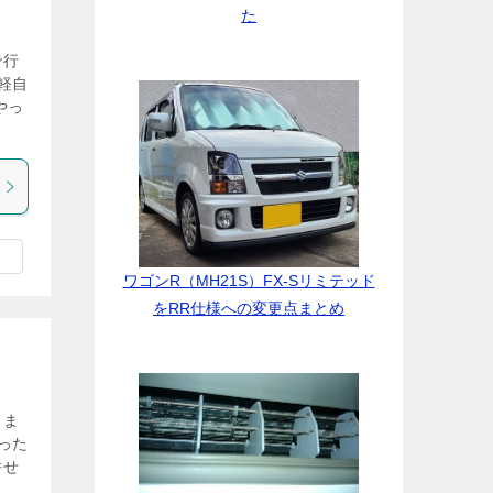
た
で行
軽自
やっ
ワゴンR（MH21S）FX-Sリミテッド
をRR仕様への変更点まとめ
きま
った
併せ