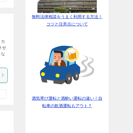
無料法律相談をうまく利用する方法！
コツと注意点について
、カ
させ
にな
酒気帯び運転と酒酔い運転の違い！自
転車の飲酒運転もアウト？