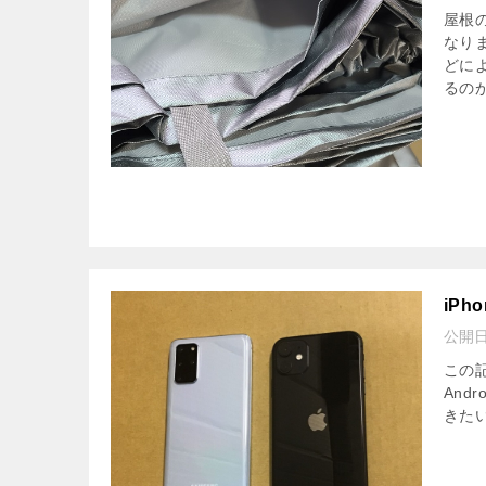
屋根
なり
どに
るのが
iPh
公開
この記
And
きたい