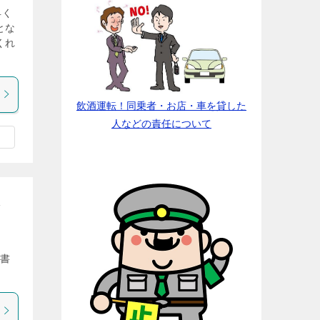
早く
とな
くれ
飲酒運転！同乗者・お店・車を貸した
人などの責任について
想
を書