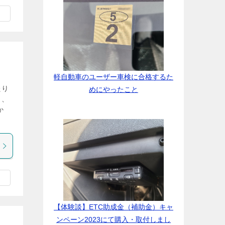
軽自動車のユーザー車検に合格するた
たり
めにやったこと
り、
か
【体験談】ETC助成金（補助金）キャ
ンペーン2023にて購入・取付しまし