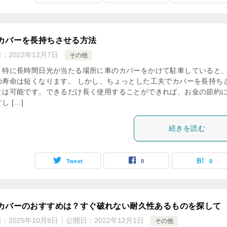
カバーを長持ちさせる方法
日：
2022年12月7日
その他
、特に長時間日光が当たる場所に車のカバーをかけて駐車していると
の寿命は短くなります。 しかし、ちょっとした工夫でカバーを長持ち
とは可能です。できるだけ長く使用することができれば、お金の節約
し […]
続きを読む
Tweet
0
0
カバーのおすすめは？すぐ破れない耐久性あるものを探して
日：
2025年10月8日
公開日：
2022年12月1日
その他