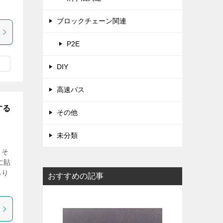
ブロックチェーン関連
P2E
DIY
高速バス
する
その他
未分類
、そ
に貼
あり
おすすめの記事