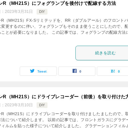
ンR（MH21S）にフォグランプを後付けで配線する方法
日：
2023年3月31日
DIY
R（MH21S）FX-Sリミテッドを、RR（ダブルアール）のフロント
に変更するのに伴い、フォグランプもそのまま使うことにしたので、
ることが必要になりました。 この記事では、フォグランプの配線方法
続きを読む
Tweet
0
0
ンR（MH21S）にドライブレコーダー（前後）を取り付けた
日：
2023年3月10日
DIY
ンR（MH21S）にドライブレコーダーを取り付けましたましたので、
方法について紹介します。 以前の記事では、フロントガラスにグラデ
フィルムを貼った様子について紹介しました。 グラデーションフィル