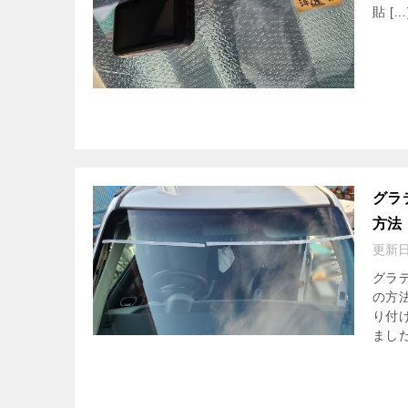
貼 […
グラ
方法
更新
グラ
の方
り付
ました