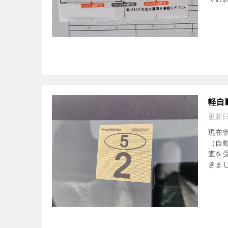
軽自
更新
現在
（自
査を
きまし