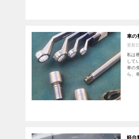
車の
更新
私は
して
車の
ら、車
軽自