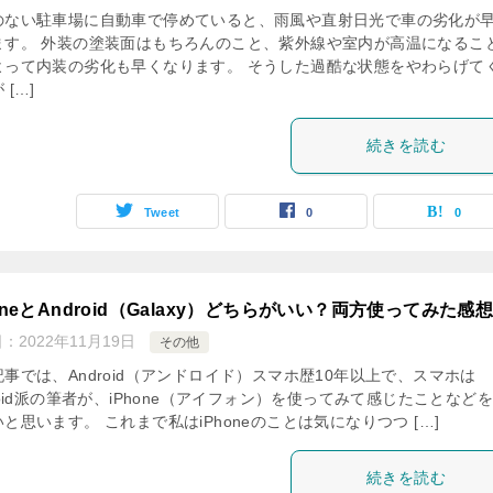
のない駐車場に自動車で停めていると、雨風や直射日光で車の劣化が
ます。 外装の塗装面はもちろんのこと、紫外線や室内が高温になるこ
よって内装の劣化も早くなります。 そうした過酷な状態をやわらげて
 […]
続きを読む
Tweet
0
0
oneとAndroid（Galaxy）どちらがいい？両方使ってみた感
日：
2022年11月19日
その他
事では、Android（アンドロイド）スマホ歴10年以上で、スマホは
roid派の筆者が、iPhone（アイフォン）を使ってみて感じたことなど
と思います。 これまで私はiPhoneのことは気になりつつ […]
続きを読む