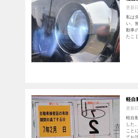
更新
私は
い、
動車
たこ [
軽自
更新
軽自
した
こと
てお読